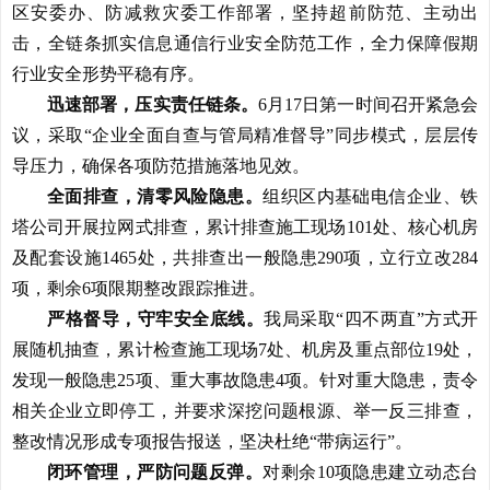
区安委办、防减救灾委
工作部署
，
坚持超前防范、主动出
击
，全链条抓实信息通信行业安全防范工作，全力保障假期
行业安全形势平稳有序。
迅速部署，压实责任
链条
。
6月17日第一时间
召开
紧急
会
议
，采取
“
企业全面自查
与
管局精准
督导
”同步
模式，层层传
导压力，确保各项防范措施落地见效。
全
面
排查，清零
风险
隐患。
组织区内基础电信企业、铁
塔公司开展拉网式排查，累计
排查
施工现场
101处、核心机房
及配套设施1465处，共排查出一般隐患290项，立行立改284
项，剩余6项
限期整改
跟踪
推进
。
严格督导
，守牢
安全
底线。
我局
采取
“四不两直”方式开
展随机抽查，累计检查施工现场7处、机房及重点部位19处，
发现一般隐患25项、重大事故隐患4项。针对重大隐患，
责令
相关企业立即停工
，
并
要求深挖
问题
根源、举一反三
排查
，
整改情况形成专项报告
报送
，坚决杜绝
“带病运行”。
闭环管理
，严防
问题
反弹。
对
剩余
10项
隐患建立动态台