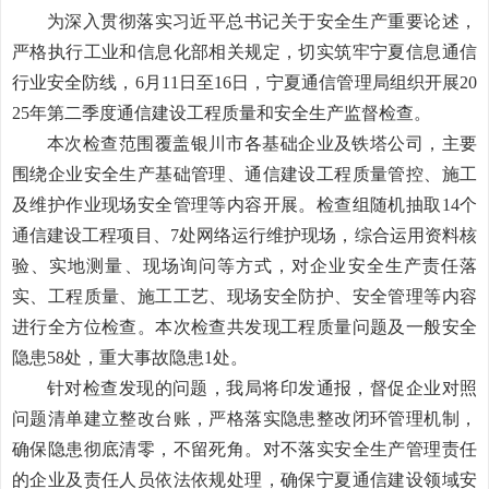
为深入贯彻落实习近平总书记关于安全生产重要论述，
严格执行工业和信息化部相关规定，
切实
筑牢
宁夏
信息通信
行业安全防线，
6月11日至1
6
日，宁夏通信管理局组织开展
20
25年第二季度通信建设工程质量和安全生产监督检查。
本次检查
范围覆盖
银川市
各
基础
企业
及铁塔公司，
主要
围绕企业安全生产基础管理、通信建设工程质量管控、施工
及维护作业现场安全
管理等内容开展
。检查组随机抽取
14个
通信建设工程项目、7处网络运行维护现场，综合运用资料核
验、
实地测量
、
现场询问
等
方式
，对
企业
安全生产责任落
实、工程质量、施工工艺、
现场安全防护、安全管理
等内容
进行全方位
检查
。
本次
检查
共
发现
工程质量问题及一般安全
隐患
58
处，重大事故隐患
1处
。
针对检查发现的问题，
我局
将
印发
通报，督促企业对照
问题清单建立整改台账，
严格落实隐患整改闭环管理机制，
确保隐患彻底清零
，
不留死角
。对不落实安全生产管理责任
的企业及责任人员依法依规处理，确保宁夏通信建设领域安