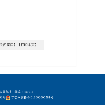
关闭窗口】
【打印本页】
厦九楼 邮编：750011
01号
宁公网安备 64010602000581号