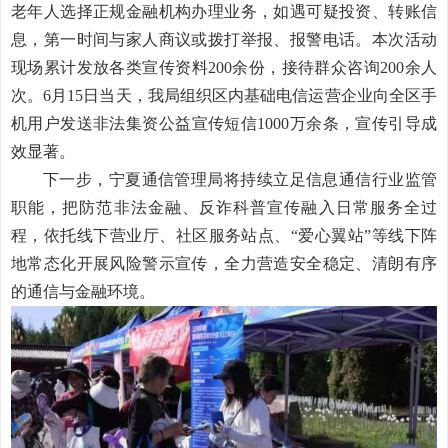
老年人选择正规金融机构办理业务，如遇可疑投资、转账信
息，第一时间与家人商议或拨打举报、报警电话。本次活动
现场累计发放各类宣传资料
200余份，接待群众咨询
200
余人
次
。
6月15日当天，我局组织区内基础电信运营企业向全区手
机用户发送非法集资公益宣传短信1000万余条，
宣传引导成
效显著。
下一步，宁夏通信管理局将持续立足
信息
通信行业监管
职能，把防范非法金融、反诈科普宣传融入日常服务全过
程，依托线下营业厅、社区服务站点、
“爱心翼站”等线下阵
地常态化开展风险警示宣传，全力营造安全稳定、清朗有序
的通信与金融环境。