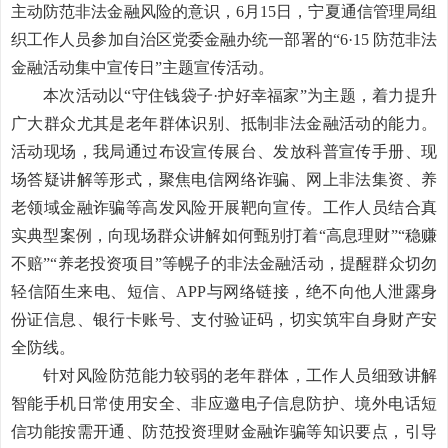
主动防范非法金融风险的意识，
6月15日，宁夏通信管理局组
织工作人员参加自治区党委金融办统一部署的“6
·
15 防范非法
金融活动集中宣传日”主题宣传活动。
本次活动以
“守住钱袋子
·
护好幸福家
”为主题，着力提升
广大群众尤其是老年群体识别、抵制非法金融活动的能力。
活动现场，我局通过布设宣传展台、发放科普宣传手册、现
场答疑讲解等形式，聚焦电信网络诈骗、
网上
非法集资、养
老领域金融诈骗等高发风险开展靶向宣传。工作人员结合真
实典型案例，向现场群众讲解如何甄别打着
“高息理财”“稳赚
不赔”“养老投资项目”等幌子的非法金融活动，提醒群众切勿
轻信陌生来电、短信
、
APP
与网络链接，绝不向他人泄露身
份证信息、银行卡账号、支付验证码，切实筑牢自身财产安
全防线。
针对风险防范能力较弱的老年群体，工作人员细致讲解
智能手机日常使用安全
、非应邀电子信息防护、境外电话短
信功能按需开通、防范投资理财金融诈骗等知识
要点，引导