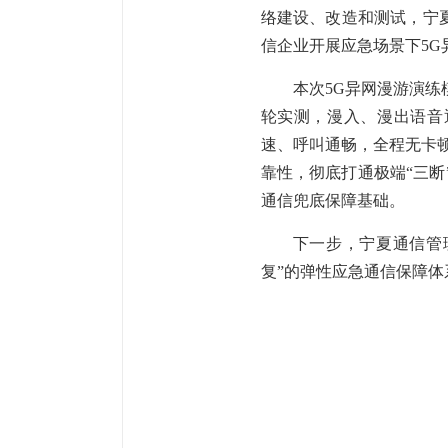
络建设、改造和测试，宁
信企业开展应急场景下
5
本次
5G异网漫游演
轮实测
，漫入、漫出语音
速、呼叫通畅，
全程无卡
靠性，彻底打通极端“三
通信兜底保障基础。
下一步，
宁夏通信管
复”的弹性应急通信保障体