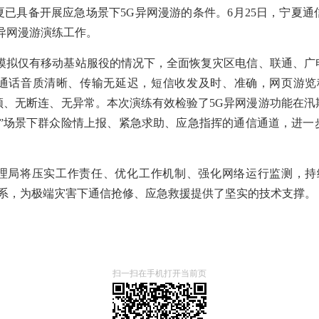
夏已具备开展应急场景下
5G异网漫游的条件。6
月
25
日，宁夏通
G异网漫游演练工作。
练模拟仅有移动基站服役的情况下，
全面恢复灾区电信、联通、广
通话音质清晰、传输无延迟，短信收发及时、准确，网页游览
顿、无断连、无异常。本次演练有效检验了
5G异网漫游功能在
断”场景下群众险情上报、紧急求助、应急指挥的通信通道，进一
理局将
压实工作责任
、优化工作机制、
强化网络运行监测
，
持
系，为极端灾害下通信
抢修
、应急救援提供了坚实的技术支撑
。
扫一扫在手机打开当前页