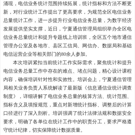
涌现，电信业务统计范围持续拓展，统计指标和方法不断更
新，对行业统计工作提出了更高要求，为规范全区电信业务
总量统计工作，进一步提升行业
电信业务总量
，为数字经济
发展提供坚实支撑，
近
日，宁夏通信管理局组织举办全区电
信业务总量统计
和提升
专题线上培训班
，
全区五个地市通信
管理办公室及各地市、县区工信局、网信办、数据局和基础
电信运营企业等相关部门的
80余
人
参加。
本次培训紧扣当前统计工作实际需求，聚焦统计
和提升
电信业务总量
工作中存在的难点、堵点问题，精心设计课程
内容，确保培训针对性和实效性。培训会上，宁夏通信管理
局相关业务负责人系统解读了最新版《信息通信业统计调查
制度》，详细讲解了电信业务总量的核算方法、统计范围、
指标含义及填报规范，重点对新增统计指标、调整后的计算
口径进行了深入剖析。培训强调了统计法律法规和数据安全
要求，明确了各单位在统计工作中的职责分工，要求严格遵
守统计纪律，切实保障统计数据质量。