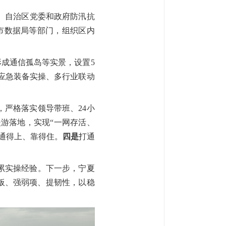
、自治区
党委
和
政府
防汛抗
市数据局等部门，组织区内
形成通信孤岛等实景，设置
5
应急装备实操、多行业联动
，严格落实领导带班、
24小
漫游落地，实现“一网存活、
通得上、靠得住。
四是
打通
累实操经验。下一步，
宁夏
板、强弱项、提韧性，以稳