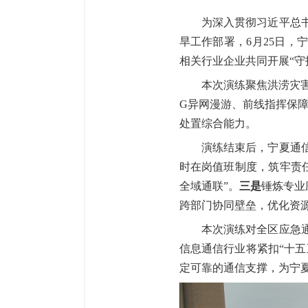
为
深入贯彻
习近平总
旱工作部署，
6月25日
相关行业企业共同开展“守护
本次演练聚焦洪涝灾
G异网漫游、前线指挥保
处置综合能力。
演练
结束
后，宁夏通
时在岗值班制度，筑牢责
全域通联”。
三是
锤炼专业
跨部门协同壁垒，优化资
本次演练对全区应急
信息通信行业将
紧扣
“十
定可靠的通信支撑，为宁