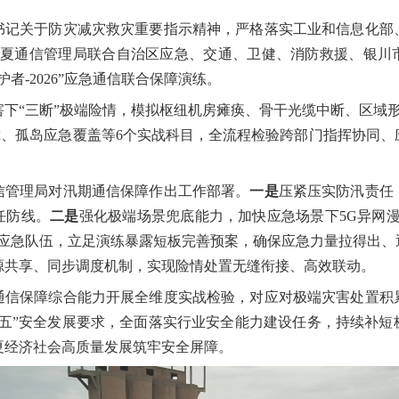
书记关于防灾减灾救灾重要指示精神，严格
落实
工业和信息化部
，宁夏通信管理局联合自治区应急、交通、卫健、消防救援、银川
者-2026”应急通信联合保障演练。
害下
“三断”
极端险情，模拟枢纽机房瘫痪、骨干光缆中断、区域
障、孤岛应急覆盖等6个实战科目，全流程检验跨部门指挥协同、
信管理局对汛期通信保障作出
工作
部署。
一是
压紧压实防汛责任
任防线。
二是
强化极端场景兜底能力，加快
应急场景下
5G异网
应急队伍，立足演练暴露短板完善预案，确保应急力量拉得出、
源共享、同步调度机制，实现险情处置无缝衔接、高效联动。
通信保障综合能力开展全维度实战检验
，
对应对
极端灾害处置积
五五”安全发展要求，全面落实行业安全能力建设任务
，
持续补短
夏经济社会高质量发展筑牢安全屏障。