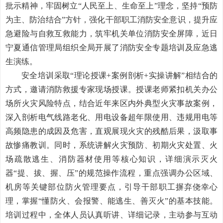
批示精神，牢固树立
“人民至上、生命
至上
”理念，坚持“预防
为主、防治结合”方针，强化干部职工消防安全意识，提升应
急避险与自救互救能力，筑牢机关单位消防安全屏障，近日
宁夏通信管理局组织全局开展了消防安全专题培训及应急逃
生演练。
安全培训采取
“理论授课+案例剖析+实操讲解”相结合的
方式，邀请消防救援专家现场授课。授课老师紧扣机关办公
场所火灾风险特点，结合近年来区内外典型火灾事故案例，
深入剖析电气线路老化、用电设备超年限使用、违规用电等
高频隐患的成因及危害，直观展现火灾的残酷后果，汲取事
故惨痛教训。同时，系统讲解火灾预防、初期火灾处置、火
场疏散逃生、消防器材使用等核心知识，详细演示灭火
器“提、拔、握、压”的规范操作流程，重点强调办公区域、
机房等关键部位防火管理要点，引导干部职工摒弃侥幸心
理，掌握“懂防火、会报警、能逃生、善灭火”的基本技能。
培训过程中，全体人员认真听讲、详细记录，主动参与互动