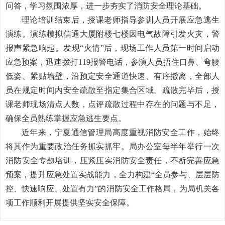
问答，学习氛围浓厚，进一步夯实了消防安全理论基础。
理论培训结束后，
授课老师指导参训人员开展
应急逃生
演练。演练模拟信通大厦附楼七楼因电气故障引发火灾，警
报声紧急响起。发现
“火情”后，现场工作人员第一时间启动
应急预案，迅速拨打119报警电话，参演人员捂住口鼻、弯腰
低姿、紧贴墙壁，沿预定安全通道快速、有序撤离，全部人
员在规定时间内安全疏散至指定集合区域。疏散完毕后，
授
课老师
现场清点人数，点评疏散过程中存在的问题与不足，
确保全员熟练掌握应急逃生要点。
近年来，宁夏通信管理局
高度重视消防安全工作，始终
将其作为重要政治任务抓实抓牢。局办公室每半年举行一次
消防安全专题培训，压紧压实消防安全责任，不断完善应急
预案，提升应急处置实战能力，全力构建
“全员参与、层层防
控、快速响应、处置有力”的消防安全工作格局，为局机关各
项工作顺利开展提供坚实安全保障。