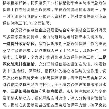
指示批示精神，切实落实工业和信息化部全国防汛应急通信
保障工作专题调度会议要求，宁夏通信管理局迅速响应，第
一时间组织各电信企业传达会议精神，并对防汛关键期应急
通信保障工作进行全面部署。
会议要求各电信企业要紧密
结合今年汛期全区强对流天
气多发频发重发特点，全力防范局地短时强降水关键风险。
一是
提升政治站位。
深刻认识
汛期应急通信保障工作的重要
意义与紧迫需求，始终秉持人民至上的理念，以高标准、严
要求、实举措，全力以赴推进防汛应急通信保障工作。
二是
深化隐患排查整治。
充分理
解通信基础设施在防汛、抗震救
灾中
“生命线、保障线、指挥线”的核心地位与关键作用，切
实强化通信设施安全防护与保障举措，
着重
提升灾害频发区
域通信网络抗灾能力与韧性，全面增强通信设施防汛抗毁水
平。
三是加强值班值守和信息报送。
密切关注极端天气变化
及雨情灾情动态，强化网络实时监测，深入分析研判预警信
息，提前在灾害易发县区预置应急通信保障力量，确保突发