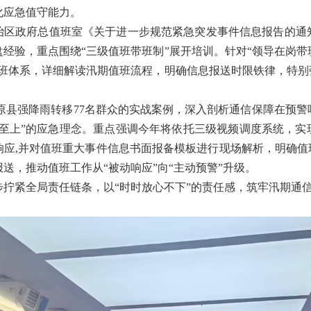
化应急值守能力。
治区政府总值班室《关于进一步规范紧急突发事件信息报告的通
复盘经验，重点围绕“三级值班带班制”展开培训。针对“领导在岗带
值班体系，详细解读汛期值班流程，明
确信息报送时限铁律，
特别
原县强降雨转移
77名群众的实战案例，深入剖析通信保障在预
命至上”的应急理念。重点强调今年将依托三级视频调度系统，实
响应
,
并对值班重大事件信息书面报备模板进行现场解析，明确值
报送
，推动值班工作从
“被动响应”向“主动预警”升级。
步拧紧全局责任链条，以
“时时放心不下”的责任感，筑牢汛期通信